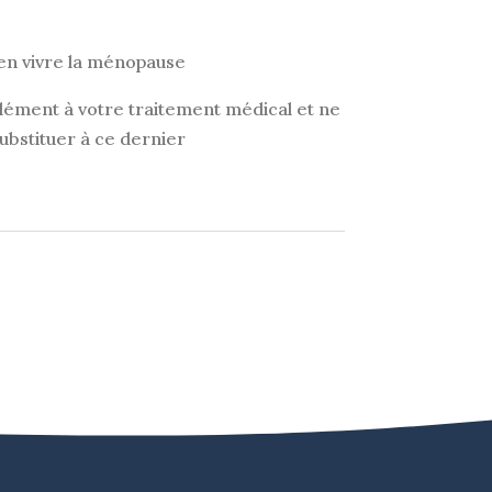
prix
actuel
en vivre la ménopause
est :
.
5,00€.
lément à votre traitement médical et ne
ubstituer à ce dernier