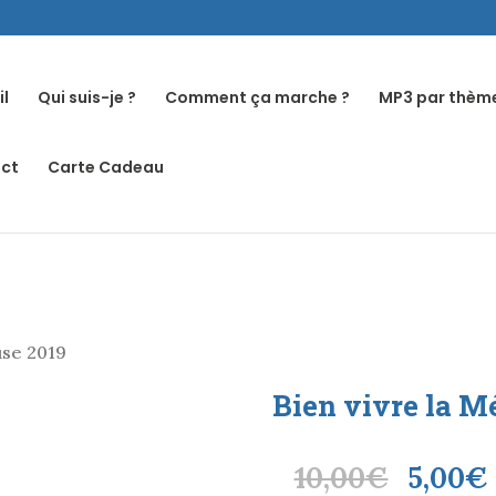
il
Qui suis-je ?
Comment ça marche ?
MP3 par thèm
ct
Carte Cadeau
use 2019
Bien vivre la 
Le
10,00
€
5,00
€