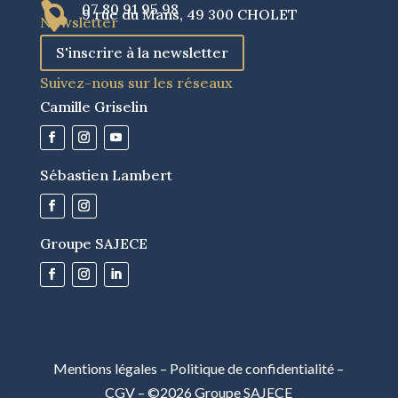

07 80 91 95 98

9 rue du Mans, 49 300 CHOLET
Newsletter
S'inscrire à la newsletter
Suivez-nous sur les réseaux
Camille Griselin
Sébastien Lambert
Groupe SAJECE
Mentions légales
–
Politique de confidentialité
–
CGV
– ©
2026 Groupe SAJECE