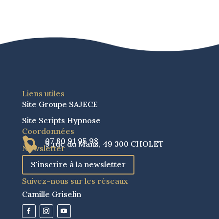
Liens utiles
Site Groupe SAJECE
Site Scripts Hypnose
Coordonnées

07 80 91 95 98

9 rue du Mans, 49 300 CHOLET
Newsletter
S'inscrire à la newsletter
Suivez-nous sur les réseaux
Camille Griselin