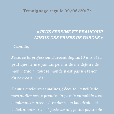
Témoignage
reçu le 09/06/2017 :
» PLUS SEREINE ET BEAUCOUP
MIEUX CES PRISES DE PAROLE »
Camille,
J’exerce la profession d’avocat depuis 10 ans et la
pratique ne m’a jamais permis de me défaire de
mon « trac » ; tout le monde n’est pas un ténor
du barreau – né !
Depuis quelques semaines, j’écoute, la veille de
mes audiences, « prendre la parole en public » en
combinaison avec « être dans son bon droit » et
« dédramatiser » ; et juste avant, petite piqûre de