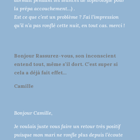
dormait pendant les séances de sophrologie pour
la prépa accouchement…) .
Est ce que c’est un problème ? J’ai l’impression
qu’il n’a pas ronflé cette nuit, en tout cas. merci !
Bonjour Rassurez-vous, son inconscient
entend tout, même s’il dort. C’est super si
cela a déjà fait effet…
Camille
Bonjour Camille,
Je voulais juste vous faire un retour très positif
puisque mon mari ne ronfle plus depuis l’écoute