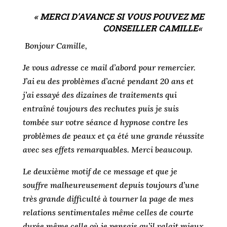
« MERCI D’AVANCE SI VOUS POUVEZ ME
CONSEILLER CAMILLE
«
Bonjour Camille,
Je vous adresse ce mail d’abord pour remercier.
J’ai eu des problèmes d’acné pendant 20 ans et
j’ai essayé des dizaines de traitements qui
entraîné toujours des rechutes puis je suis
tombée sur votre séance d hypnose contre les
problèmes de peaux et ça été une grande réussite
avec ses effets remarquables. Merci beaucoup.
Le deuxième motif de ce message et que je
souffre malheureusement depuis toujours d’une
très grande difficulté à tourner la page de mes
relations sentimentales même celles de courte
durée même celle où je pensais qu’il valait mieux