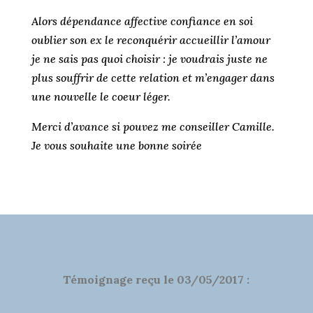
Alors dépendance affective confiance en soi
oublier son ex le reconquérir accueillir l’amour
je ne sais pas quoi choisir : je voudrais juste ne
plus souffrir de cette relation et m’engager dans
une nouvelle le coeur léger.
Merci d’avance si pouvez me conseiller Camille.
Je vous souhaite une bonne soirée
Témoignage reçu le 03/05/2017 :