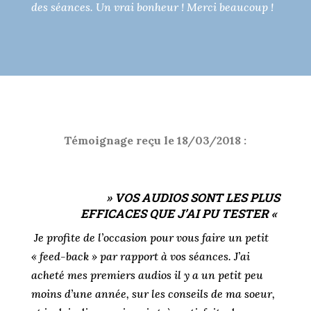
des séances. Un vrai bonheur ! Merci beaucoup !
Témoignage reçu le 18/03/2018 :
» VOS AUDIOS SONT LES PLUS
EFFICACES QUE J’AI PU TESTER
«
Je profite de l’occasion pour vous faire un petit
« feed-back » par rapport à vos séances. J’ai
acheté mes premiers audios il y a un petit peu
moins d’une année, sur les conseils de ma soeur,