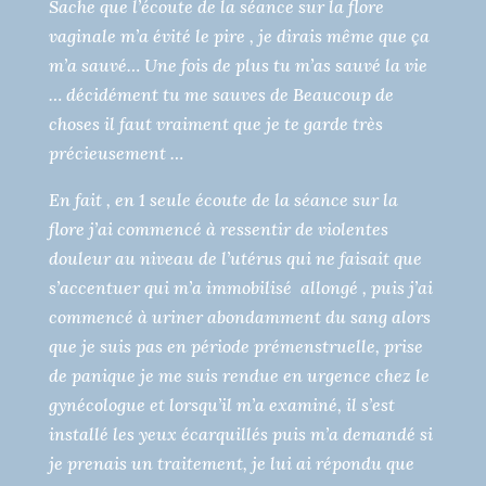
Sache que l’écoute de la séance sur la flore
vaginale m’a évité le pire , je dirais même que ça
m’a sauvé… Une fois de plus tu m’as sauvé la vie
… décidément tu me sauves de Beaucoup de
choses il faut vraiment que je te garde très
précieusement …
En fait , en 1 seule écoute de la séance sur la
flore j’ai commencé à ressentir de violentes
douleur au niveau de l’utérus qui ne faisait que
s’accentuer qui m’a immobilisé allongé , puis j’ai
commencé à uriner abondamment du sang alors
que je suis pas en période prémenstruelle, prise
de panique je me suis rendue en urgence chez le
gynécologue et lorsqu’il m’a examiné, il s’est
installé les yeux écarquillés puis m’a demandé si
je prenais un traitement, je lui ai répondu que