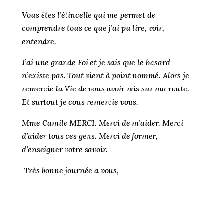
Vous êtes l’étincelle qui me permet de
comprendre tous ce que j’ai pu lire, voir,
entendre.
J’ai une grande Foi et je sais que le hasard
n’existe pas. Tout vient à point nommé. Alors je
remercie la Vie de vous avoir mis sur ma route.
Et surtout je cous remercie vous.
Mme Camile MERCI. Merci de m’aider. Merci
d’aider tous ces gens. Merci de former,
d’enseigner votre savoir.
Très bonne journée a vous,