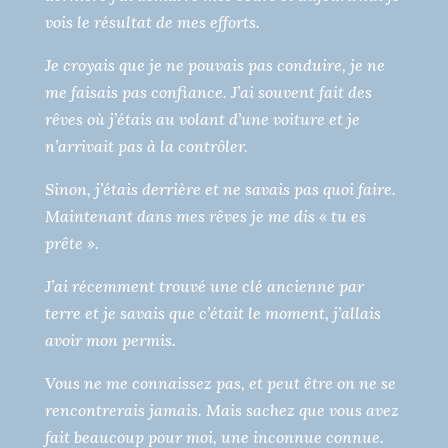
vois le résultat de mes efforts.
Je croyais que je ne pouvais pas conduire, je ne
me faisais pas confiance. J’ai souvent fait des
rêves où j’étais au volant d’une voiture et je
n’arrivait pas à la contrôler.
Sinon, j’étais derrière et ne savais pas quoi faire.
Maintenant dans mes rêves je me dis « tu es
prête ».
J’ai récemment trouvé une clé ancienne par
terre et je savais que c’était le moment, j’allais
avoir mon permis.
Vous ne me connaissez pas, et peut être on ne se
rencontrerais jamais. Mais sachez que vous avez
fait beaucoup pour moi, une inconnue connue.