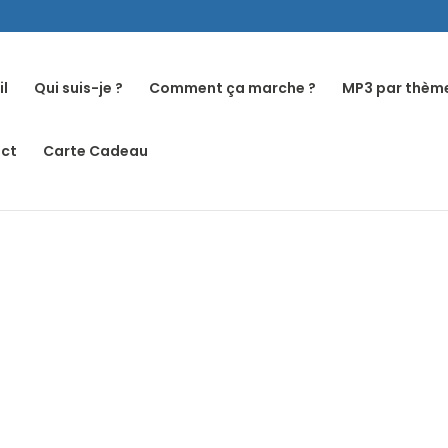
il
Qui suis-je ?
Comment ça marche ?
MP3 par thèm
ct
Carte Cadeau