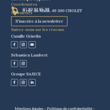
Coordonnées

07 80 91 95 98

9 rue du Mans, 49 300 CHOLET
Newsletter
S'inscrire à la newsletter
Suivez-nous sur les réseaux
Camille Griselin
Sébastien Lambert
Groupe SAJECE
Mentions légales
–
Politique de confidentialité
–