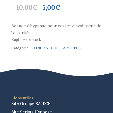
Le
Le
10,00
€
5,00
€
prix
prix
initial
actuel
Séance d’hypnose pour cesser d’avoir peur de
était :
est :
l’autorité
10,00€.
5,00€.
Rupture de stock
Catégorie :
CONFIANCE ET CAPACITES
Liens utiles
Site Groupe SAJECE
Site Scripts Hypnose