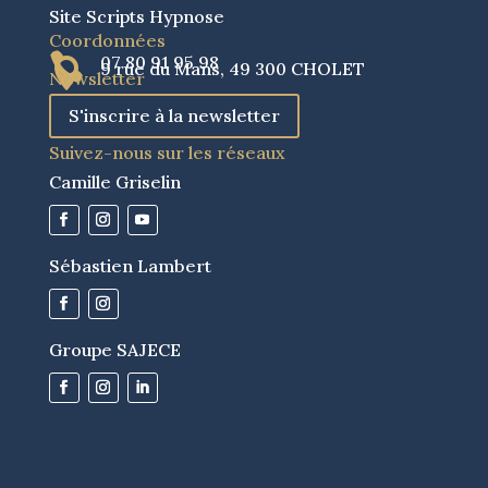
Site Scripts Hypnose
Coordonnées

07 80 91 95 98

9 rue du Mans, 49 300 CHOLET
Newsletter
S'inscrire à la newsletter
Suivez-nous sur les réseaux
Camille Griselin
Sébastien Lambert
Groupe SAJECE