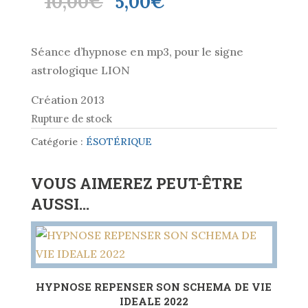
Le
Le
10,00
€
5,00
€
prix
prix
initial
actuel
Séance d’hypnose en mp3, pour le signe
était :
est :
astrologique LION
10,00€.
5,00€.
Création 2013
Rupture de stock
Catégorie :
ÉSOTÉRIQUE
VOUS AIMEREZ PEUT-ÊTRE
AUSSI…
HYPNOSE REPENSER SON SCHEMA DE VIE
IDEALE 2022